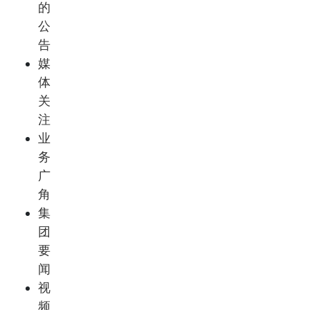
的
公
告
媒
体
关
注
业
务
广
角
集
团
要
闻
视
频