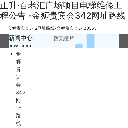
正升·百老汇广场项目电梯维修工
程公告 -金狮贵宾会342网址路线
金狮贵宾会342网址路线-金狮贵宾会3420055
新闻中心
news center
金
狮
贵
宾
会
342
网
址
路
线