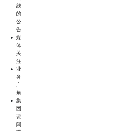
线
的
公
告
媒
体
关
注
业
务
广
角
集
团
要
闻