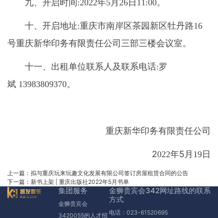
九、开启时间
年
月
日
。
:2022
5
26
11:00
十、开启地址
重庆市南岸区茶园新区牡丹路
:
16
号重庆新华印务有限责任公司三部三楼会议室。
十一、出租单位联系人及联系电话
罗
:
斌
。
13983809370
重庆新华印务有限责任公司
2
年5月
日
022
19
上一篇：
拟与重庆玩来玩趣文化发展有限公司签订房屋租赁合同的公告
下一篇：
新书上架 | 重庆出版社2022年5月书单
集团服务
金狮贵宾会342网址路线的联系
方式
金狮贵宾会
电话：023-61520695
3420055的人才招