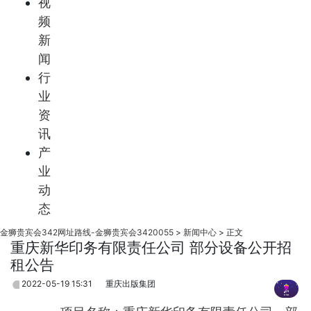
视
频
新
闻
行
业
资
讯
产
业
动
态
金狮贵宾会342网址路线-金狮贵宾会3420055
>
新闻中心
>
正文
重庆新华印务有限责任公司 部分设备公开招
租公告
2022-05-19 15:31
重庆出版集团