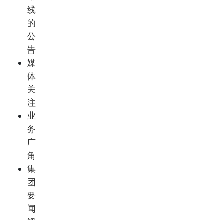
线
的
公
告
媒
体
关
注
业
务
广
角
集
团
要
闻