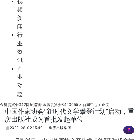
视
频
新
闻
行
业
资
讯
产
业
动
态
金狮贵宾会342网址路线-金狮贵宾会3420055
>
新闻中心
>
正文
中国作家协会“新时代文学攀登计划”启动，重
庆出版社成为首批发起单位
2022-08-02 15:40
重庆出版集团