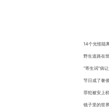
14个光怪陆
野生道路在世
“寄生词”病
节日成了奢
罪犯被安上
镜子里的世