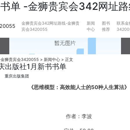
书单 -金狮贵宾会342网址路
金狮贵宾会342网址路线-金狮贵
新闻
图书
联系金
0055
宾会3420055
中心
推荐
34200
金狮贵宾会3420055
>
新闻中心
>
正文
庆出版社1月新书书单
重庆出版集团
《思维模型：高效能人士的50种人生算法》
作者：李波