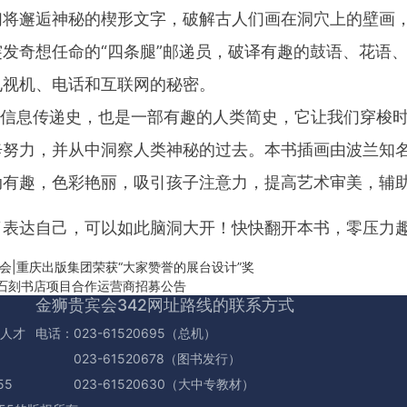
们将邂逅神秘的楔形文字，破解古人们画在洞穴上的壁画
发奇想任命的“四条腿”邮递员，破译有趣的鼓语、花语
电视机、电话和互联网的秘密。
信息传递史，也是一部有趣的人类简史，它让我们穿梭时
辛努力，并从中洞察人类神秘的过去。本书插画由波兰知名
动有趣，色彩艳丽，吸引孩子注意力，提高艺术审美，辅
了表达自己，可以如此脑洞大开！快快翻开本书，零压力
会|重庆出版集团荣获“大家赞誉的展台设计”奖
足石刻书店项目合作运营商招募公告
金狮贵宾会342网址路线的联系方式
的人才
电话：023-61520695（总机）
023-61520678（图书发行）
55
023-61520630（大中专教材）