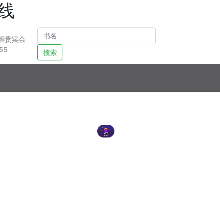
线
狮贵宾会
55
搜索