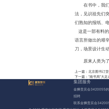
在书中，我
法，见识祖先们突
们熟知的报纸、
这是一部有料的
语言所做出的艰
刀，场景设计生
原来人类为
上一篇：
北京图书订货
下一篇：
“南书局”大
集团服务
金狮贵宾会3420055
招聘
联系金狮贵宾会34200