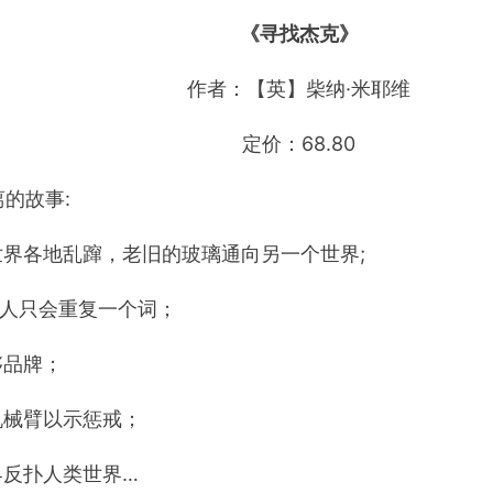
《寻找杰克》
作者：【英】柴纳·米耶维
定价：68.80
离的故事:
界各地乱蹿，老旧的玻璃通向另一个世界;
让人只会重复一个词；
侈品牌；
机械臂以示惩戒；
界反扑人类世界…