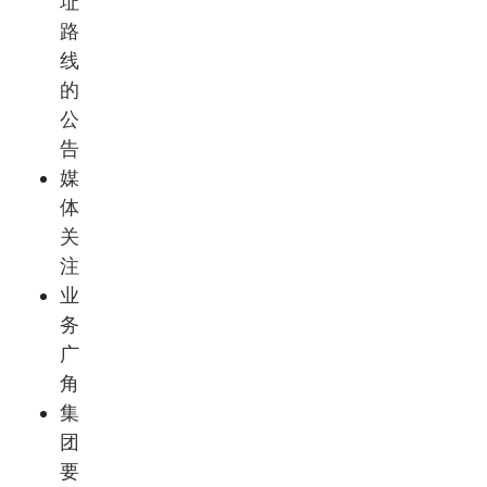
址
路
线
的
公
告
媒
体
关
注
业
务
广
角
集
团
要