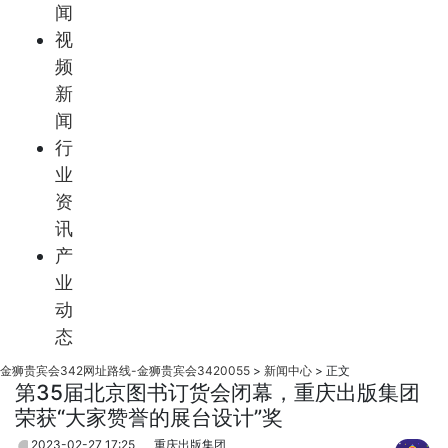
闻
视
频
新
闻
行
业
资
讯
产
业
动
态
金狮贵宾会342网址路线-金狮贵宾会3420055
>
新闻中心
>
正文
第35届北京图书订货会闭幕，重庆出版集团
荣获“大家赞誉的展台设计”奖
2023-02-27 17:25
重庆出版集团