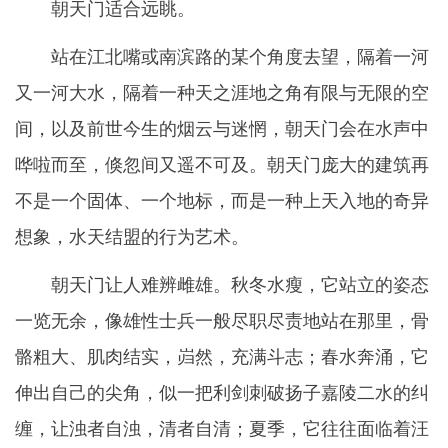
朝天门适合远眺。
站在江北嘴或南滨路的某个角度去望，隔着一河
又一河大水，隔着一种天之涯地之角有限与无限的空
间，以及前世今生的烟云与迷惘，朝天门会在水声中
哗啦而至，倏忽间又遥不可及。朝天门庞大的建筑再
不是一个固体、一个地标，而是一种上天入地的奇异
想象，水天结盟的行为艺术。
朝天门让人难辨雌雄。秋冬水瘦，它站立的姿态
一览无余，像雄性士兵一般尽职尽责地站在那里，骨
骼粗大、肌肉结实，岿然，充满斗志；春水奔涌，它
伸出自己的尖角，似一把利剑刺破扬子嘉陵二水的纠
缠，让浊者自浊，清者自清；夏季，它往往面临着汪