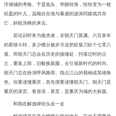
洋倾城的考验。于是低头、华丽转身，恰恰变为一枚
轻盈的叶儿，温顺自在地与暴虐的波涛同嬉戏共存
亡，斜睨洪峰的来去。
若论识时务为俊杰者，非朝天门莫属。六百多年
的星移斗转，多少楼台被岁月这把砍柴刀砍个七零八
落。而朝天门总会在历史的接缝处，抖落过时的尘
土，重装上阵，旧貌换新颜，去引领新时代的时尚。
朝天门总在扮演呼风唤雨、指点江山的领袖或英雄角
色。你要读懂重庆，首先便要读懂朝天门。朝天门是
重庆的扉页、卷首语，甚至，是重庆为城的大标题。
和我在解放碑街头走一走