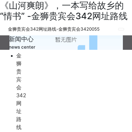
《山河爽朗》，一本写给故乡的
“情书” -金狮贵宾会342网址路线
金狮贵宾会342网址路线-金狮贵宾会3420055
新闻中心
news center
金
狮
贵
宾
会
342
网
址
路
线