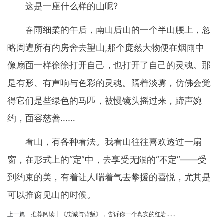
这是一座什么样的山呢?
春雨细柔的午后，南山后山的一个半山腰上，忽
略周遭所有的房舍去望山,那个庞然大物便在烟雨中
像扇面一样徐徐打开自己，也打开了自己的灵魂。那
是有形、有声响与色彩的灵魂。隔着淡雾，仿佛会觉
得它们是些绿色的马匹，被慢镜头摇过来，蹄声婉
约，面容慈善……
看山，有各种看法。我看山往往喜欢透过一扇
窗，在形式上的“定”中，去享受无限的“不定”——受
到约束的美，有着让人喘着气去攀援的喜悦，尤其是
可以推窗见山的时候。
上一篇：
推荐阅读丨《忠诚与背叛》，告诉你一个真实的红岩......