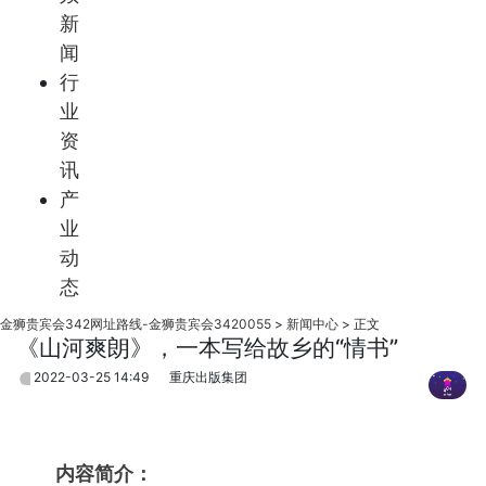
新
闻
行
业
资
讯
产
业
动
态
金狮贵宾会342网址路线-金狮贵宾会3420055
>
新闻中心
>
正文
《山河爽朗》，一本写给故乡的“情书”
2022-03-25 14:49
重庆出版集团
内容简介：