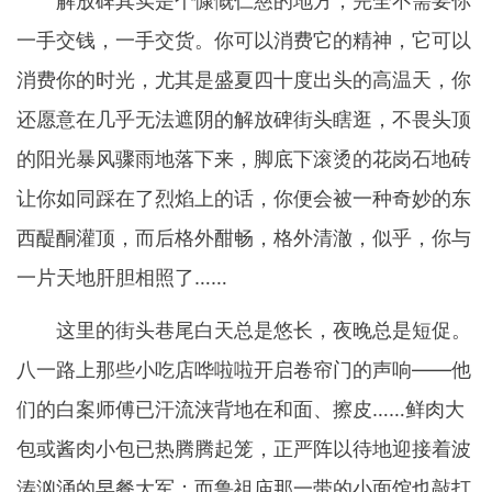
解放碑其实是个慷慨仁慈的地方，完全不需要你
一手交钱，一手交货。你可以消费它的精神，它可以
消费你的时光，尤其是盛夏四十度出头的高温天，你
还愿意在几乎无法遮阴的解放碑街头瞎逛，不畏头顶
的阳光暴风骤雨地落下来，脚底下滚烫的花岗石地砖
让你如同踩在了烈焰上的话，你便会被一种奇妙的东
西醍酮灌顶，而后格外酣畅，格外清澈，似乎，你与
一片天地肝胆相照了……
这里的街头巷尾白天总是悠长，夜晚总是短促。
八一路上那些小吃店哗啦啦开启卷帘门的声响——他
们的白案师傅已汗流浃背地在和面、擦皮……鲜肉大
包或酱肉小包已热腾腾起笼，正严阵以待地迎接着波
涛汹涌的早餐大军；而鲁祖庙那一带的小面馆也敲打