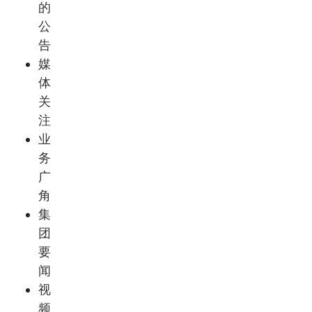
的
公
告
媒
体
关
注
业
务
广
角
集
团
要
闻
视
频