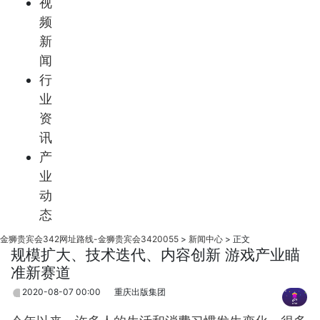
视
频
新
闻
行
业
资
讯
产
业
动
态
金狮贵宾会342网址路线-金狮贵宾会3420055
>
新闻中心
>
正文
规模扩大、技术迭代、内容创新 游戏产业瞄
准新赛道
2020-08-07 00:00
重庆出版集团