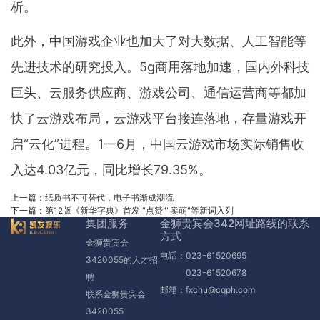
析。
此外，中国游戏企业也加大了对大数据、人工智能等
先进技术的研究投入。5g商用落地加速，国内外科技
巨头、云服务供应商、游戏公司、通信运营商等都加
快了云游戏布局，云游戏平台接连落地，存量游戏开
启“云化”进程。1—6月，中国云游戏市场实际销售收
入达4.03亿元，同比增长79.35%。
上一篇：
纸质书不可替代，电子书渐成潮流
下一篇：
第12版《新华字典》首发 "点赞""卖萌"等新词入列
集团服务
金狮贵宾会342网址路线的联系
方式
金狮贵宾会
电话：023-61520695
3420055的人才招
023-61520678
聘
邮箱：
fxchu@cqph.com
联系金狮贵宾会
3420055