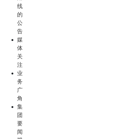
线
的
公
告
媒
体
关
注
业
务
广
角
集
团
要
闻