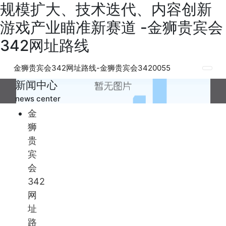
规模扩大、技术迭代、内容创新
游戏产业瞄准新赛道 -金狮贵宾会
342网址路线
金狮贵宾会342网址路线-金狮贵宾会3420055
新闻中心
news center
金
狮
贵
宾
会
342
网
址
路