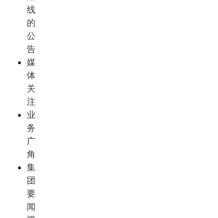
线
的
公
告
媒
体
关
注
业
务
广
角
集
团
要
闻