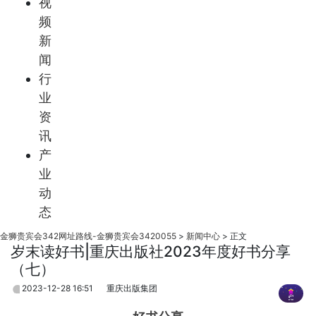
视
频
新
闻
行
业
资
讯
产
业
动
态
金狮贵宾会342网址路线-金狮贵宾会3420055
>
新闻中心
>
正文
岁末读好书|重庆出版社2023年度好书分享
（七）
2023-12-28 16:51
重庆出版集团