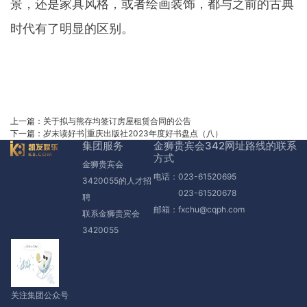
景，还是家具风格，或者绘画装饰，都与之前的古典
时代有了明显的区别。
上一篇：
关于拟与熊存均签订房屋租赁合同的公告
下一篇：
岁末读好书|重庆出版社2023年度好书盘点（八）
集团服务
金狮贵宾会342网址路线的联系
方式
金狮贵宾会
电话：023-61520695
3420055的人才招
023-61520678
聘
邮箱：
fxchu@cqph.com
联系金狮贵宾会
3420055
关注集团公众号