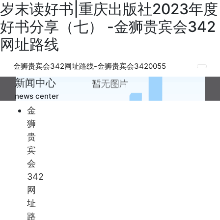
岁末读好书|重庆出版社2023年度
好书分享（七） -金狮贵宾会342
网址路线
金狮贵宾会342网址路线-金狮贵宾会3420055
新闻中心
news center
金
狮
贵
宾
会
342
网
址
路