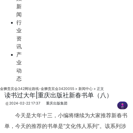
新
闻
行
业
资
讯
产
业
动
态
金狮贵宾会342网址路线-金狮贵宾会3420055
>
新闻中心
>
正文
读书过大年|重庆出版社新春书单（八）
2024-02-22 17:37
重庆出版集团
今天是大年十三，小编将继续为大家推荐新春书
单，今天的推荐的书单是“文化伟人系列”。该系列涉