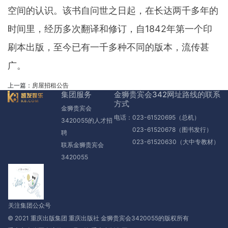
空间的认识。该书自问世之日起，在长达两千多年的
时间里，经历多次翻译和修订，自1842年第一个印
刷本出版，至今已有一千多种不同的版本，流传甚
广。
上一篇：
房屋招租公告
集团服务
金狮贵宾会342网址路线的联系
方式
金狮贵宾会
电话：023-61520695（总机）
3420055的人才招
023-61520678（图书发行）
聘
023-61520630（大中专教材）
联系金狮贵宾会
3420055
关注集团公众号
© 2021 重庆出版集团 重庆出版社 金狮贵宾会3420055的版权所有