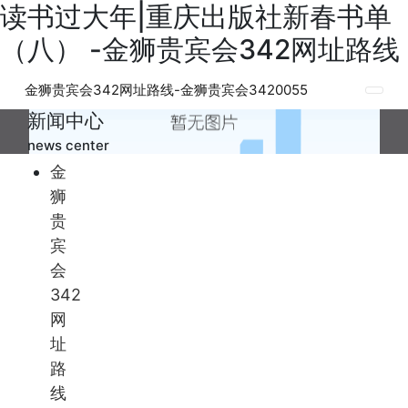
读书过大年|重庆出版社新春书单
（八） -金狮贵宾会342网址路线
金狮贵宾会342网址路线-金狮贵宾会3420055
新闻中心
news center
金
狮
贵
宾
会
342
网
址
路
线