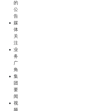
的
公
告
媒
体
关
注
业
务
广
角
集
团
要
闻
视
频