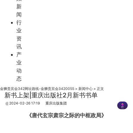
新
闻
行
业
资
讯
产
业
动
态
金狮贵宾会342网址路线-金狮贵宾会3420055
>
新闻中心
>
正文
新书上架|重庆出版社2月新书书单
2024-02-26 17:19
重庆出版集团
《唐代玄宗肃宗之际的中枢政局》