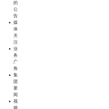
的
公
告
媒
体
关
注
业
务
广
角
集
团
要
闻
视
频