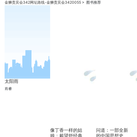
金狮贵宾会342网址路线-金狮贵宾会3420055
>
图书推荐
太阳雨
肖睿
像丁香一样的姑
问道：一部全新
娘：戴望舒经典
的中国思想史