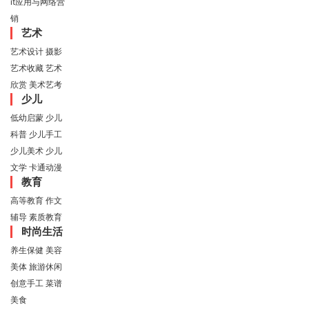
it应用与网络营
销
艺术
艺术设计
摄影
艺术收藏
艺术
欣赏
美术艺考
少儿
低幼启蒙
少儿
科普
少儿手工
少儿美术
少儿
文学
卡通动漫
教育
高等教育
作文
辅导
素质教育
时尚生活
养生保健
美容
美体
旅游休闲
创意手工
菜谱
美食