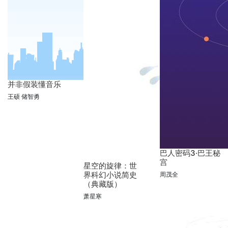
并非假装懂音乐
王硕 储智勇
巴人密码3·巴王秘
宫
星空的旋律：世
界科幻小说简史
周茂全
（典藏版）
萧星寒