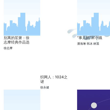
别离的笙箫：徐
“事儿妈”宋小娥
志摩经典作品选
潘海琳 韩冰 林晨
徐志摩
织网人：1024之
谜
徐永健