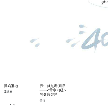
斑鸠落地
养生就是养脏腑
——<黄帝内经>
龚静染
的健康智慧
吴倩
«