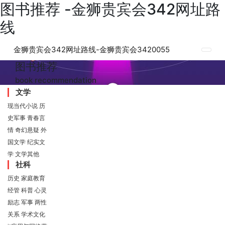
图书推荐 -金狮贵宾会342网址路
线
金狮贵宾会342网址路线-金狮贵宾会3420055
图书推荐
book recommendation
文学
现当代小说
历
史军事
青春言
情
奇幻悬疑
外
国文学
纪实文
学
文学其他
社科
历史
家庭教育
经管
科普
心灵
励志
军事
两性
关系
学术文化