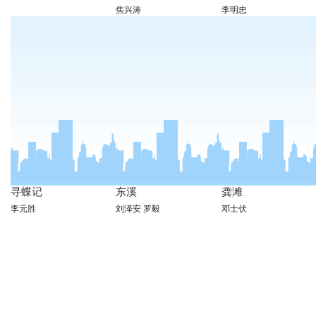
焦兴涛
李明忠
寻蝶记
东溪
龚滩
李元胜
刘泽安 罗毅
邓士伏