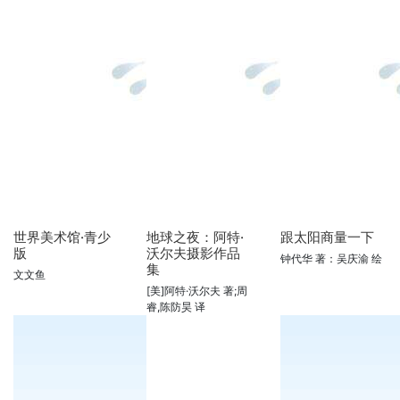
世界美术馆·青少
地球之夜：阿特·
跟太阳商量一下
版
沃尔夫摄影作品
钟代华 著：吴庆渝 绘
集
文文鱼
[美]阿特·沃尔夫 著;周
睿,陈防昊 译