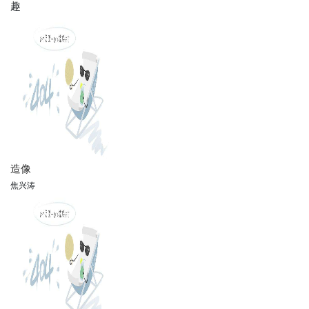
趣
造像
焦兴涛