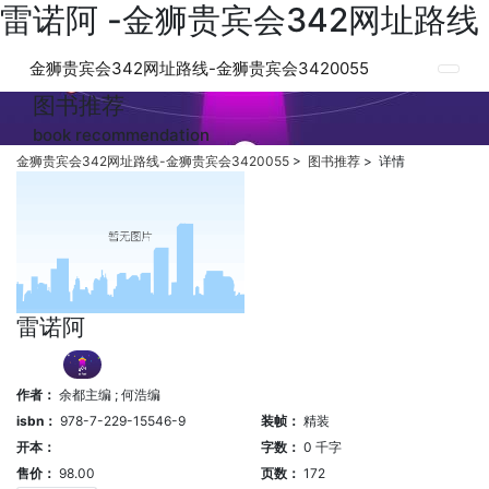
雷诺阿 -金狮贵宾会342网址路线
金狮贵宾会342网址路线-金狮贵宾会3420055
图书推荐
book recommendation
金狮贵宾会342网址路线-金狮贵宾会3420055
>
图书推荐
>
详情
雷诺阿
作者：
余都主编 ; 何浩编
isbn：
978-7-229-15546-9
装帧：
精装
开本：
字数：
0
千字
售价：
98.00
页数：
172