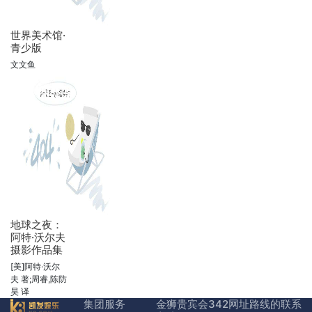
世界美术馆·
青少版
文文鱼
地球之夜：
阿特·沃尔夫
摄影作品集
[美]阿特·沃尔
夫 著;周睿,陈防
昊 译
集团服务
金狮贵宾会342网址路线的联系